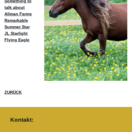
Something to
talk about
Allman Farms
Remarkable
Summer Star
JL Starlight
Flying Eagle
ZURÜCK
Kontakt: