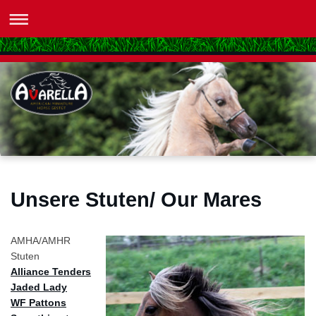
Unsere Stuten/ Our Mares
AMHA/AMHR
Stuten
Alliance Tenders
Jaded Lady
WF Pattons